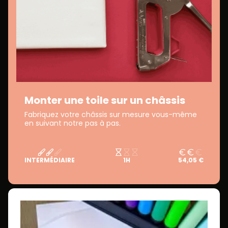
Monter une toile sur un châssis
Fabriquez votre châssis sur mesure vous-même
en suivant notre pas à pas.
INTERMÉDIAIRE
1H
54,05 €