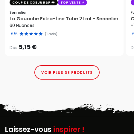
COUP DE COEUR R&P
TOP VENTE
Sennelier
F
La Gouache Extra-fine Tube 21 ml - Sennelier
C
60 Nuances
+
5/5
(1 avis)
5,15 €
Dès
D
VOIR PLUS DE PRODUITS
Laissez-vous
inspirer !