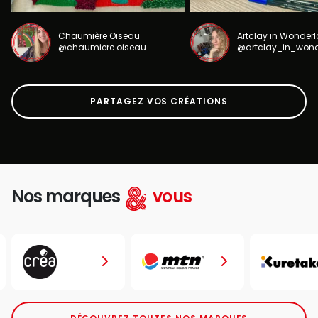
Chaumière Oiseau
Artclay in Wonder
@chaumiere.oiseau
@artclay_in_won
PARTAGEZ VOS CRÉATIONS
Nos marques
vous