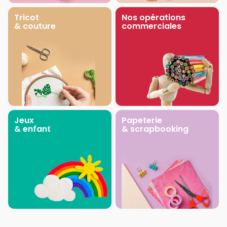
Tricot
Nos opérations
& couture
commerciales
Jeux
Papeterie
& enfant
& scrapbooking