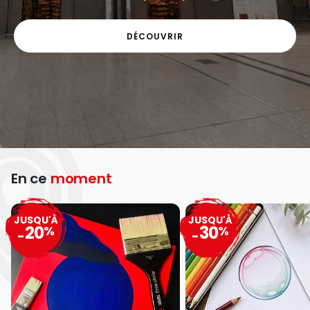
DÉCOUVRIR
En ce
moment
JUSQU'À
JUSQU'À
20
30
%
%
-
-