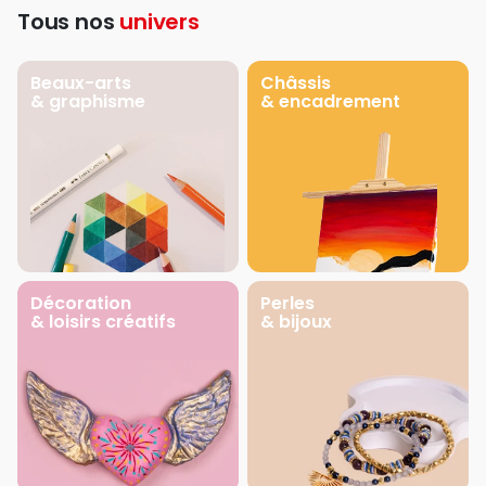
Tous nos
univers
Beaux-arts
Châssis
& graphisme
& encadrement
Décoration
Perles
& loisirs créatifs
& bijoux