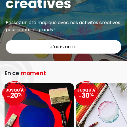
créatives
Passez un été magique avec nos activités créatives
pour petits et grands !
J'EN PROFITE
En ce
moment
JUSQU'À
JUSQU'À
20
30
%
%
-
-