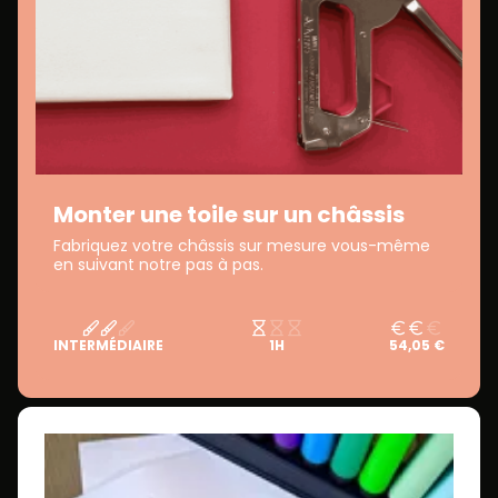
Monter une toile sur un châssis
Fabriquez votre châssis sur mesure vous-même
en suivant notre pas à pas.
INTERMÉDIAIRE
1H
54,05 €