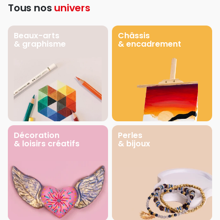
Tous nos
univers
Beaux-arts
Châssis
& graphisme
& encadrement
Décoration
Perles
& loisirs créatifs
& bijoux