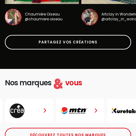
Chaumière Oiseau
Artclay in Wonder
@chaumiere.oiseau
@artclay_in_won
PARTAGEZ VOS CRÉATIONS
Nos marques
vous
DÉCOUVREZ TOUTES NOS MARQUES