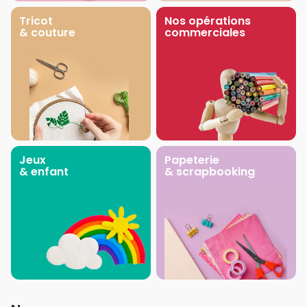
Tricot
Nos opérations
& couture
commerciales
Jeux
Papeterie
& enfant
& scrapbooking