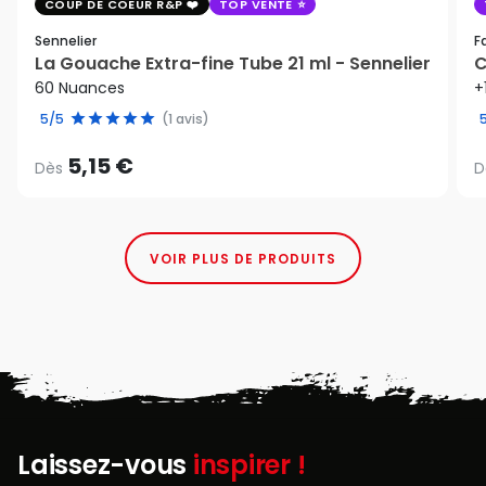
COUP DE COEUR R&P
TOP VENTE
Sennelier
F
La Gouache Extra-fine Tube 21 ml - Sennelier
C
60 Nuances
+
5/5
(1 avis)
5,15 €
Dès
D
VOIR PLUS DE PRODUITS
Laissez-vous
inspirer !