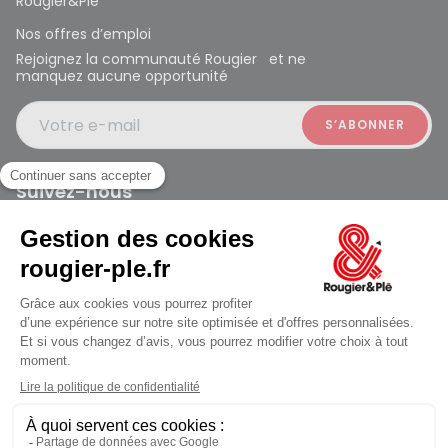
Rougier&Plé
Nos offres d’emploi
Rejoignez la communauté Rougier et ne
manquez aucune opportunité
Votre e-mail
Suivez-nous
Rougier et Plé 2024 Copyright
jusqu'au Lundi à 09:30
Mentions légales
Conditions générales des ventes