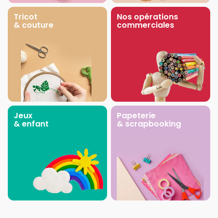
Tricot
Nos opérations
& couture
commerciales
Jeux
Papeterie
& enfant
& scrapbooking