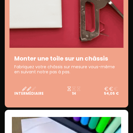
Monter une toile sur un châssis
Fabriquez votre châssis sur mesure vous-même
en suivant notre pas à pas.
INTERMÉDIAIRE
1H
54,05 €