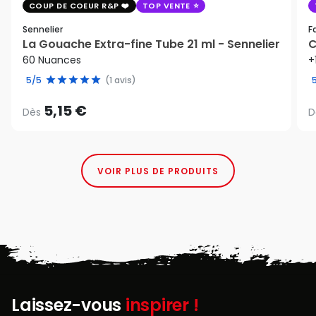
COUP DE COEUR R&P
TOP VENTE
Sennelier
F
La Gouache Extra-fine Tube 21 ml - Sennelier
C
60 Nuances
+
5/5
(1 avis)
5,15 €
Dès
D
VOIR PLUS DE PRODUITS
Laissez-vous
inspirer !