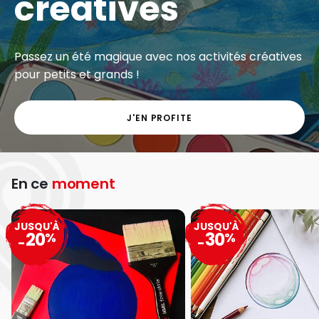
créatives
Passez un été magique avec nos activités créatives
pour petits et grands !
J'EN PROFITE
En ce
moment
JUSQU'À
JUSQU'À
20
30
%
%
-
-