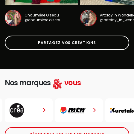
Chaumière Oiseau
Artclay in Wonder
@chaumiere.oiseau
@artclay_in_won
PARTAGEZ VOS CRÉATIONS
Nos marques
vous