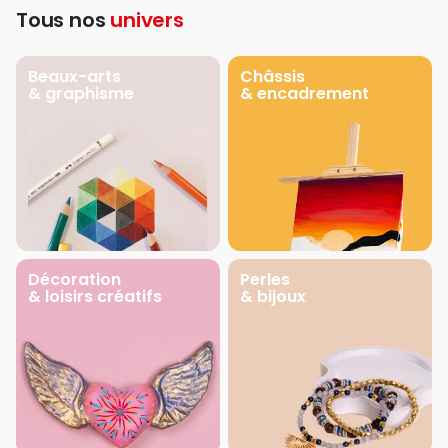
Tous nos
univers
Beaux-arts
Châssis
& graphisme
& encadrement
Décoration
Perles
& loisirs créatifs
& bijoux