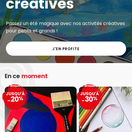
créatives
Passez un été magique avec nos activités créatives
pour petits et grands !
J'EN PROFITE
En ce
moment
JUSQU'À
JUSQU'À
20
30
%
%
-
-