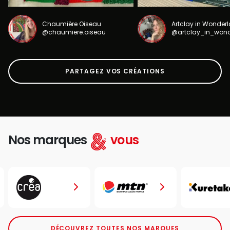
Chaumière Oiseau
Artclay in Wonder
@chaumiere.oiseau
@artclay_in_won
PARTAGEZ VOS CRÉATIONS
Nos marques
vous
DÉCOUVREZ TOUTES NOS MARQUES