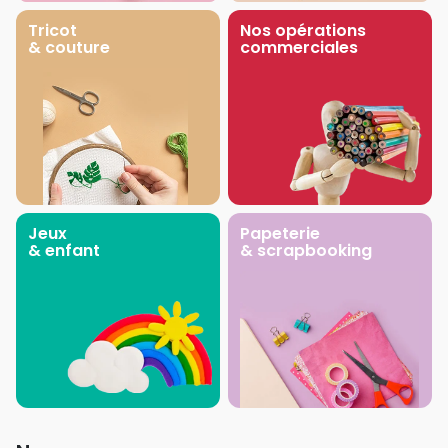
Tricot
Nos opérations
& couture
commerciales
Jeux
Papeterie
& enfant
& scrapbooking