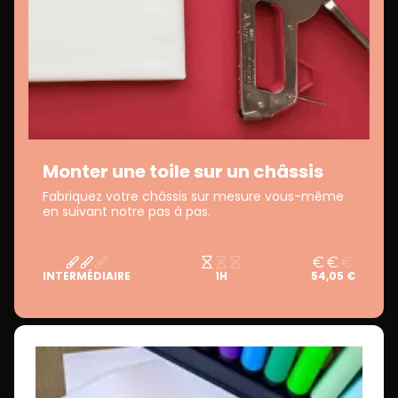
Monter une toile sur un châssis
Fabriquez votre châssis sur mesure vous-même
en suivant notre pas à pas.
INTERMÉDIAIRE
1H
54,05 €