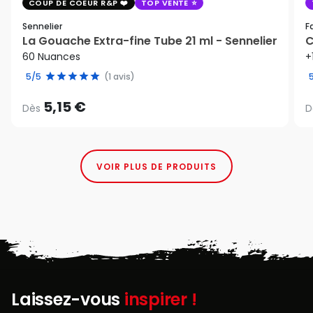
COUP DE COEUR R&P
TOP VENTE
Sennelier
F
La Gouache Extra-fine Tube 21 ml - Sennelier
C
60 Nuances
+
5/5
(1 avis)
5,15 €
Dès
D
VOIR PLUS DE PRODUITS
Laissez-vous
inspirer !