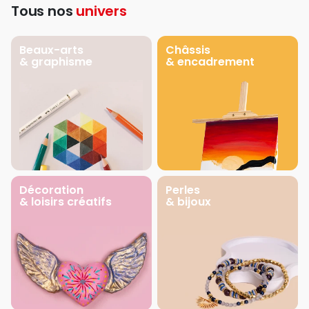
Tous nos
univers
Beaux-arts
Châssis
& graphisme
& encadrement
Décoration
Perles
& loisirs créatifs
& bijoux