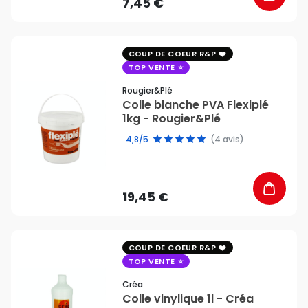
7,45 €
favorite_border
COUP DE COEUR R&P
TOP VENTE
Rougier&plé
Colle blanche PVA Flexiplé
1kg - Rougier&Plé
4,8/5
(4 avis)
19,45 €
favorite_border
COUP DE COEUR R&P
TOP VENTE
Créa
Colle vinylique 1l - Créa