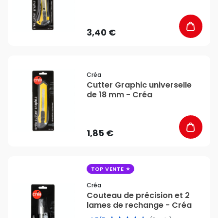
mm - Créa
3,40 €
favorite_border
Créa
Cutter Graphic universelle
de 18 mm - Créa
1,85 €
favorite_border
TOP VENTE
Créa
Couteau de précision et 2
lames de rechange - Créa