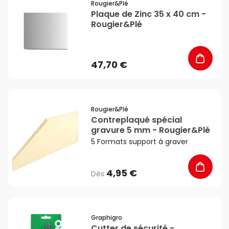
Rougier&plé
Plaque de Zinc 35 x 40 cm -
Rougier&Plé
47,70 €
favorite_border
Rougier&plé
Contreplaqué spécial
gravure 5 mm - Rougier&Plé
5 Formats support à graver
4,95 €
Dès
favorite_border
Graphigro
Cutter de sécurité -