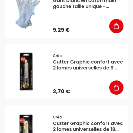
Gant blanc en coton main
gauche taille unique -
Rougier&Plé
9,29 €
favorite_border
Créa
Cutter Graphic confort avec
2 lames universelles de 9
mm - Créa
2,70 €
favorite_border
Créa
Cutter Graphic confort avec
2 lames universelles de 18