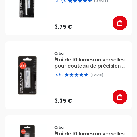
4,7/5
(3 avis)
3,75 €
favorite_border
Créa
Étui de 10 lames universelles
pour couteau de précision -
Créa
5/5
(1 avis)
3,35 €
favorite_border
Créa
Étui de 10 lames universelles