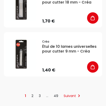
pour cutter 18 mm - Créa
1,70 €
favorite_border
Créa
Étui de 10 lames universelles
pour cutter 9 mm - Créa
1,40 €
1
2
3
…
49
Suivant