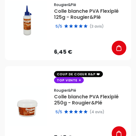
Rougier&plé
Colle blanche PVA Flexiplé
125g - Rougier&Plé
5/5
(3 avis)
6,45 €
favorite_border
COUP DE COEUR R&P
TOP VENTE
Rougier&plé
Colle blanche PVA Flexiplé
250g - Rougier&Plé
5/5
(4 avis)