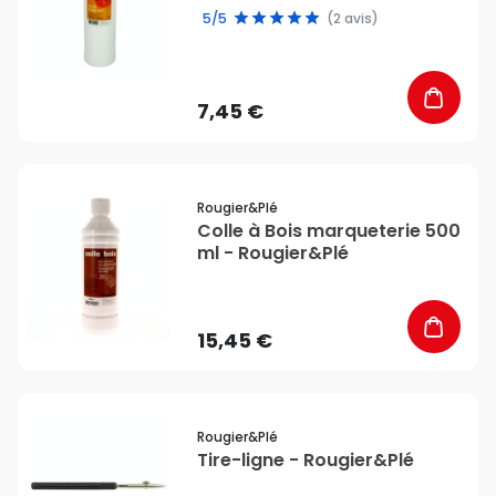
5/5
(2 avis)
7,45 €
favorite_border
Rougier&plé
Colle à Bois marqueterie 500
ml - Rougier&Plé
15,45 €
favorite_border
Rougier&plé
Tire-ligne - Rougier&Plé