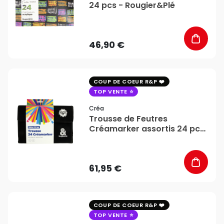
24 pcs - Rougier&Plé
46,90 €
favorite_border
COUP DE COEUR R&P
TOP VENTE
Créa
Trousse de Feutres
Créamarker assortis 24 pcs
Édition 170 ans - Créa
61,95 €
favorite_border
COUP DE COEUR R&P
TOP VENTE