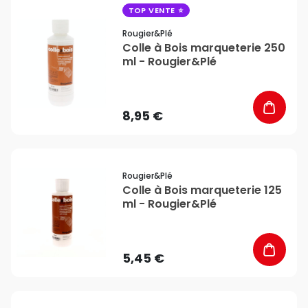
favorite_border
TOP VENTE
Rougier&plé
Colle à Bois marqueterie 250
ml - Rougier&Plé
8,95 €
favorite_border
Rougier&plé
Colle à Bois marqueterie 125
ml - Rougier&Plé
5,45 €