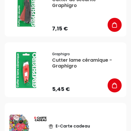
Graphigro
7,15 €
favorite_border
Graphigro
Cutter lame céramique -
Graphigro
5,45 €
E-Carte cadeau