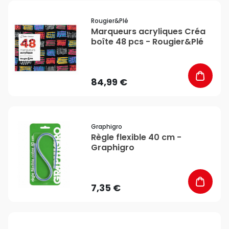
favorite_border
Rougier&plé
Marqueurs acryliques Créa
boîte 48 pcs - Rougier&Plé
84,99 €
favorite_border
Graphigro
Règle flexible 40 cm -
Graphigro
7,35 €
favorite_border