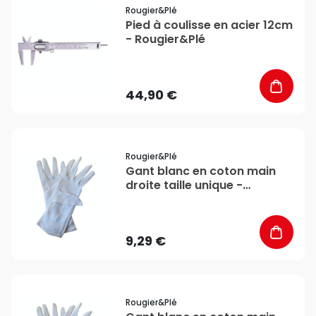
favorite_border
Rougier&plé
Pied à coulisse en acier 12cm
- Rougier&Plé
44,90 €
favorite_border
Rougier&plé
Gant blanc en coton main
droite taille unique -
Rougier&Plé
9,29 €
favorite_border
Rougier&plé