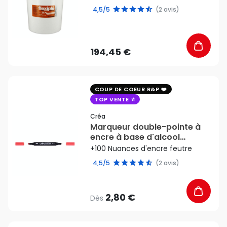
4,5/5
(2 avis)
194,45 €
favorite_border
COUP DE COEUR R&P
TOP VENTE
Créa
Marqueur double-pointe à
encre à base d'alcool
Créamarker - Créa
+100 Nuances d'encre feutre
4,5/5
(2 avis)
2,80 €
Dès