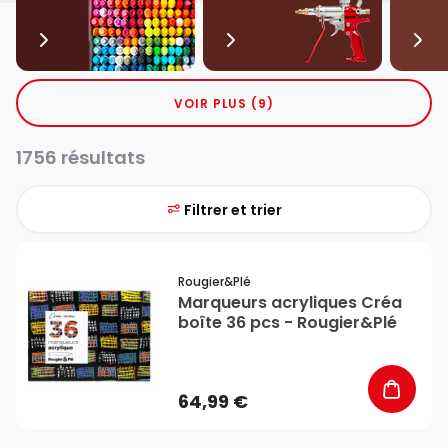
VOIR PLUS (9)
1756 résultats
Filtrer et trier
favorite_border
Rougier&plé
Marqueurs acryliques Créa
boîte 36 pcs - Rougier&Plé
64,99 €