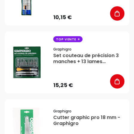
10,15 €
favorite_border
TOP VENTE
Graphigro
Set couteau de précision 3
manches + 13 lames
assorties - Graphigro
15,25 €
favorite_border
Graphigro
Cutter graphic pro 18 mm -
Graphigro