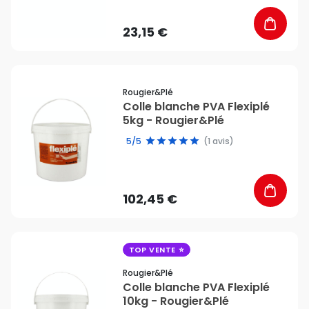
23,15 €
favorite_border
Rougier&plé
Colle blanche PVA Flexiplé
5kg - Rougier&Plé
5/5
(1 avis)
102,45 €
favorite_border
TOP VENTE
Rougier&plé
Colle blanche PVA Flexiplé
10kg - Rougier&Plé