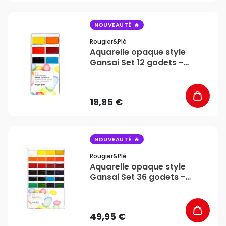
favorite_border
NOUVEAUTÉ
Rougier&plé
Aquarelle opaque style
Gansai Set 12 godets -
Rougier&Plé
19,95 €
favorite_border
NOUVEAUTÉ
Rougier&plé
Aquarelle opaque style
Gansai Set 36 godets -
Rougier&Plé
49,95 €