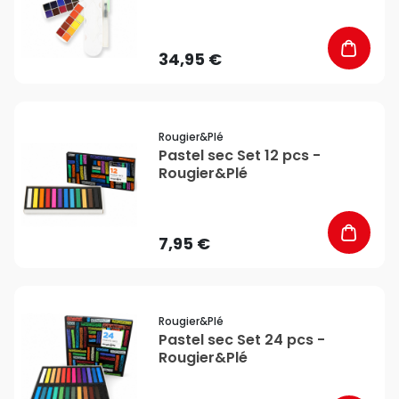
pinceau - Rougier&Plé
34,95 €
favorite_border
Rougier&plé
Pastel sec Set 12 pcs -
Rougier&Plé
7,95 €
favorite_border
Rougier&plé
Pastel sec Set 24 pcs -
Rougier&Plé