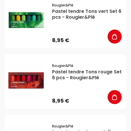
favorite_border
Rougier&plé
Pastel tendre Tons vert Set 6
pcs - Rougier&Plé
8,95 €
favorite_border
Rougier&plé
Pastel tendre Tons rouge Set
6 pcs - Rougier&Plé
8,95 €
favorite_border
Rougier&plé