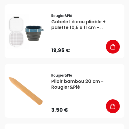
favorite_border
Rougier&plé
Gobelet à eau pliable +
palette 10,5 x 11 cm -
Rougier&Plé
19,95 €
favorite_border
Rougier&plé
Plioir bambou 20 cm -
Rougier&Plé
3,50 €