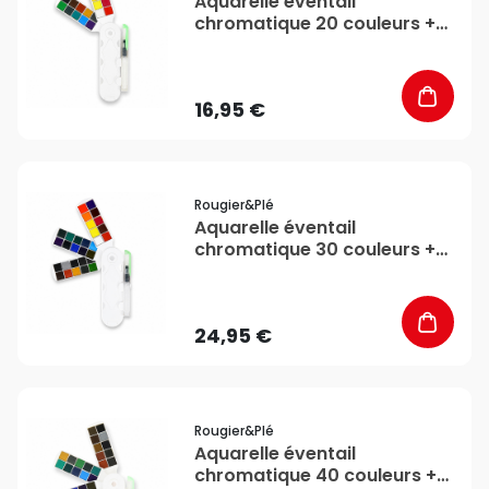
Aquarelle éventail
chromatique 20 couleurs +
pinceau - Rougier&Plé
16,95 €
favorite_border
Rougier&plé
Aquarelle éventail
chromatique 30 couleurs +
pinceau - Rougier&Plé
24,95 €
favorite_border
Rougier&plé
Aquarelle éventail
chromatique 40 couleurs +