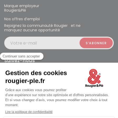
Marque employeur
Rougier&Plé
Nos offres d’emploi
Rejoignez la communauté Rougier et ne
manquez aucune opportunité
Votre e-mail
Suivez-nous
Rougier et Plé 2024 Copyright
Mentions légales