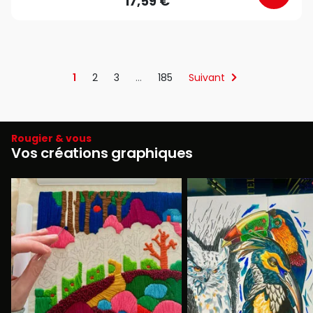
17,59 €
1
2
3
…
185
Suivant
Rougier & vous
Vos créations graphiques