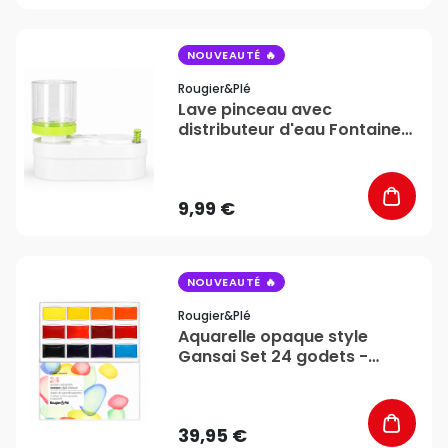
favorite_border
NOUVEAUTÉ
Rougier&plé
Lave pinceau avec
distributeur d'eau Fontaine
d'artiste - Rougier&Plé
9,99 €
favorite_border
NOUVEAUTÉ
Rougier&plé
Aquarelle opaque style
Gansai Set 24 godets -
Rougier&Plé
39,95 €