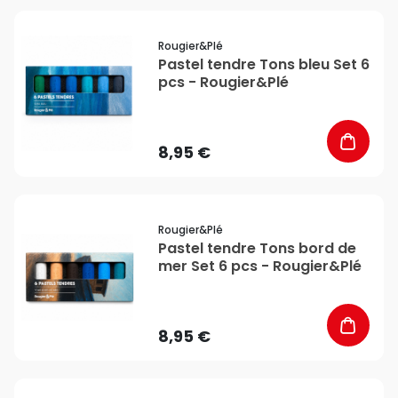
favorite_border
Rougier&plé
Pastel tendre Tons bleu Set 6
pcs - Rougier&Plé
8,95 €
favorite_border
Rougier&plé
Pastel tendre Tons bord de
mer Set 6 pcs - Rougier&Plé
8,95 €