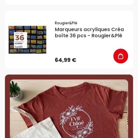
favorite_border
Rougier&plé
Marqueurs acryliques Créa
boîte 36 pcs - Rougier&Plé
64,99 €