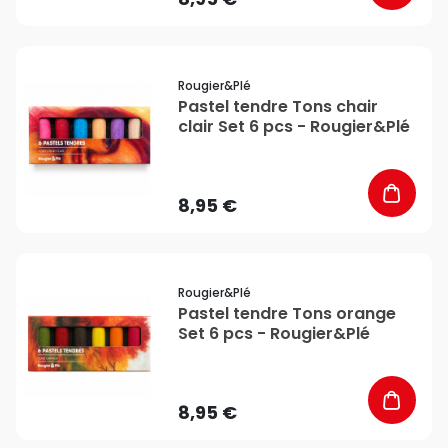
favorite_border
Rougier&plé
Pastel tendre Tons chair
clair Set 6 pcs - Rougier&Plé
8,95 €
favorite_border
Rougier&plé
Pastel tendre Tons orange
Set 6 pcs - Rougier&Plé
8,95 €