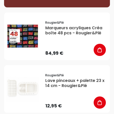
favorite_border
Rougier&plé
Marqueurs acryliques Créa
boîte 48 pcs - Rougier&Plé
84,99 €
favorite_border
Rougier&plé
Lave pinceaux + palette 23 x
14 cm - Rougier&Plé
12,95 €