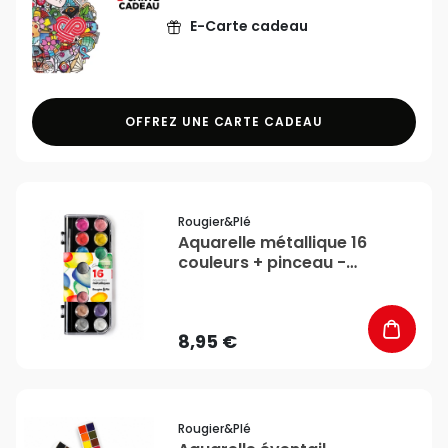
E-Carte cadeau
OFFREZ UNE CARTE CADEAU
favorite_border
Rougier&plé
Aquarelle métallique 16
couleurs + pinceau -
Rougier&Plé
8,95 €
favorite_border
Rougier&plé