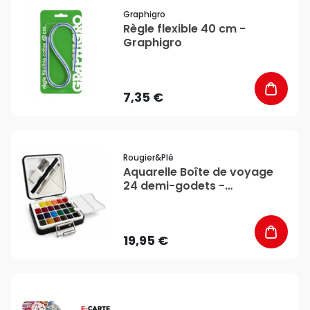
favorite_border
Graphigro
Règle flexible 40 cm -
Graphigro
7,35 €
favorite_border
Rougier&plé
Aquarelle Boîte de voyage
24 demi-godets -
Rougier&Plé
19,95 €