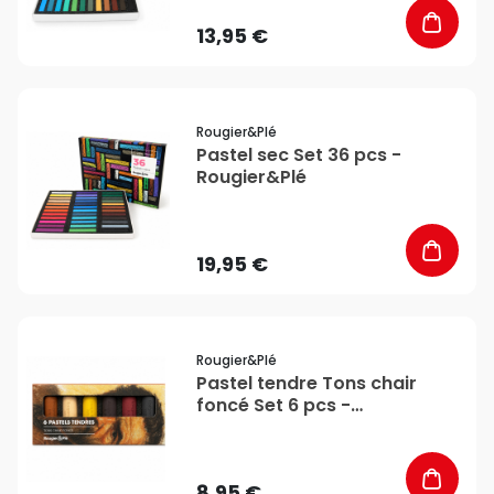
13,95 €
favorite_border
Rougier&plé
Pastel sec Set 36 pcs -
Rougier&Plé
19,95 €
favorite_border
Rougier&plé
Pastel tendre Tons chair
foncé Set 6 pcs -
Rougier&Plé
8,95 €