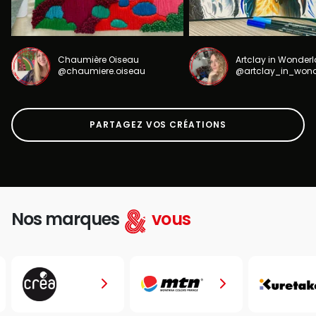
Chaumière Oiseau
Artclay in Wonder
@chaumiere.oiseau
@artclay_in_won
PARTAGEZ VOS CRÉATIONS
Nos marques
vous