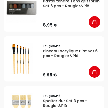
Pastel tendre Tons gris/brun
Set 6 pcs - Rougier&Plé
8,95 €
favorite_border
Rougier&plé
Pinceau acrylique Plat Set 6
pcs - Rougier&Plé
9,95 €
favorite_border
Rougier&plé
Spalter dur Set 3 pcs -
Rougier&Plé