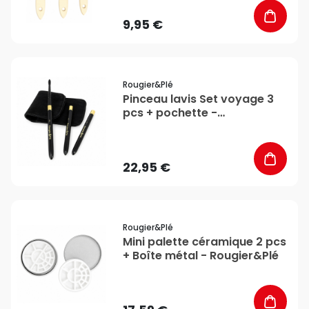
9,95 €
favorite_border
Rougier&plé
Pinceau lavis Set voyage 3
pcs + pochette -
Rougier&Plé
22,95 €
favorite_border
Rougier&plé
Mini palette céramique 2 pcs
+ Boîte métal - Rougier&Plé