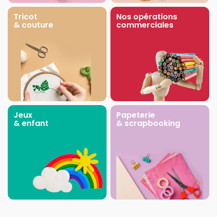
Tricot
Nos opérations
& couture
commerciales
Jeux
Papeterie
& enfant
& scrapbooking