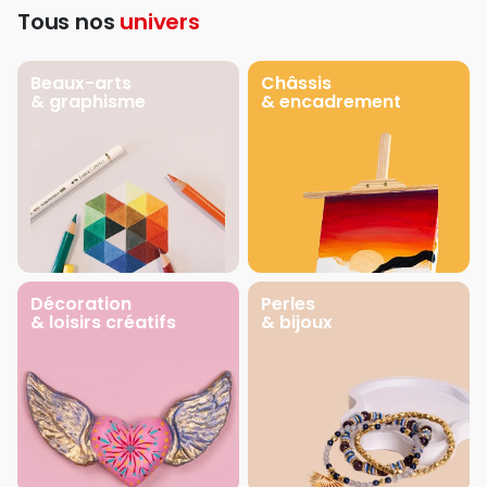
Tous nos
univers
Beaux-arts
Châssis
& graphisme
& encadrement
Décoration
Perles
& loisirs créatifs
& bijoux