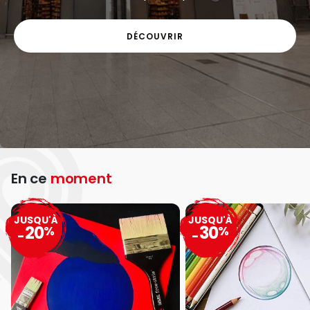
DÉCOUVRIR
En ce
moment
JUSQU'À
JUSQU'À
20
30
%
%
-
-