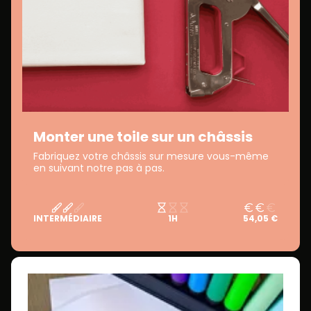
Monter une toile sur un châssis
Fabriquez votre châssis sur mesure vous-même
en suivant notre pas à pas.
INTERMÉDIAIRE
1H
54,05 €