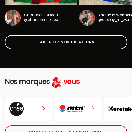
Chaumière Oiseau
Artclay in Wonder
@chaumiere.oiseau
@artclay_in_won
PARTAGEZ VOS CRÉATIONS
Nos marques
vous