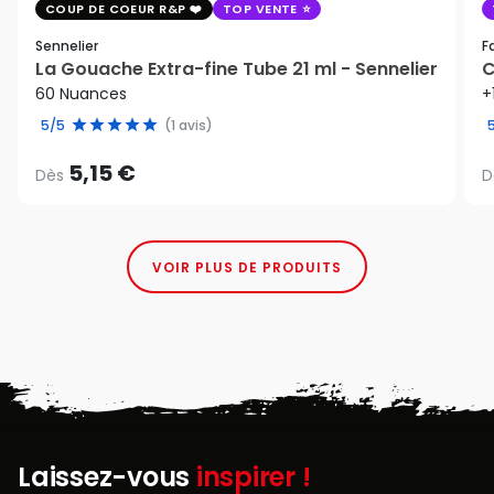
COUP DE COEUR R&P
TOP VENTE
Sennelier
F
La Gouache Extra-fine Tube 21 ml - Sennelier
C
60 Nuances
+
5/5
(1 avis)
5,15 €
Dès
D
VOIR PLUS DE PRODUITS
Laissez-vous
inspirer !