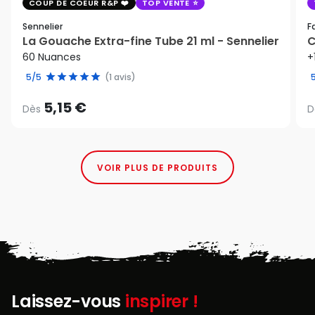
COUP DE COEUR R&P
TOP VENTE
Sennelier
F
La Gouache Extra-fine Tube 21 ml - Sennelier
C
60 Nuances
+
5/5
(1 avis)
5,15 €
Dès
D
VOIR PLUS DE PRODUITS
Laissez-vous
inspirer !