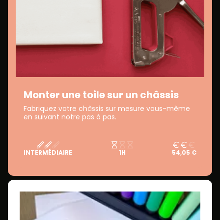
Monter une toile sur un châssis
Fabriquez votre châssis sur mesure vous-même
en suivant notre pas à pas.
INTERMÉDIAIRE
1H
54,05 €