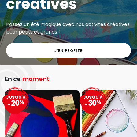
créatives
Passez un été magique avec nos activités créatives
pour petits et grands !
J'EN PROFITE
En ce
moment
JUSQU'À
JUSQU'À
20
30
%
%
-
-