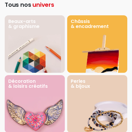
Tous nos
univers
Beaux-arts
Châssis
& graphisme
& encadrement
Décoration
Perles
& loisirs créatifs
& bijoux