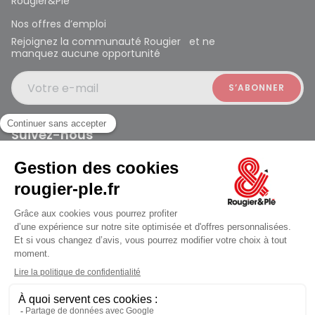
Rougier&Plé
Nos offres d’emploi
Rejoignez la communauté Rougier et ne
manquez aucune opportunité
Votre e-mail
Suivez-nous
Rougier et Plé 2024 Copyright
jusqu'au Lundi à 09:30
Mentions légales
Conditions générales des ventes