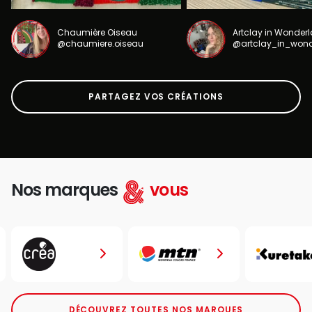
Chaumière Oiseau
Artclay in Wonder
@chaumiere.oiseau
@artclay_in_won
PARTAGEZ VOS CRÉATIONS
Nos marques
vous
DÉCOUVREZ TOUTES NOS MARQUES