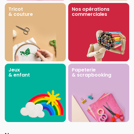
Tricot
Nos opérations
& couture
commerciales
Jeux
Papeterie
& enfant
& scrapbooking