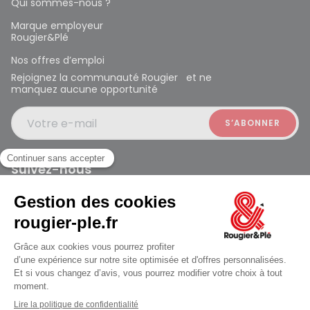
Qui sommes-nous ?
Marque employeur
Rougier&Plé
Nos offres d’emploi
Rejoignez la communauté Rougier et ne
manquez aucune opportunité
Votre e-mail
Suivez-nous
Rougier et Plé 2024 Copyright
Mentions légales