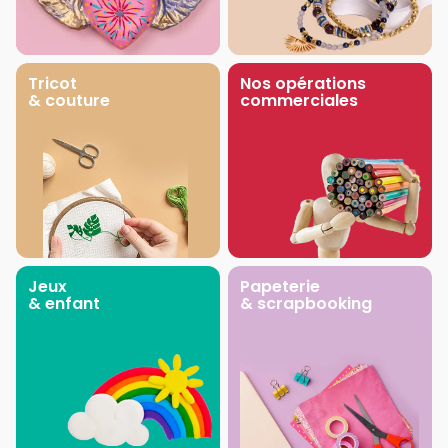
Tricot
Nos opérations
& couture
commerciales
Jeux
Papeterie
& enfant
& scrapbooking