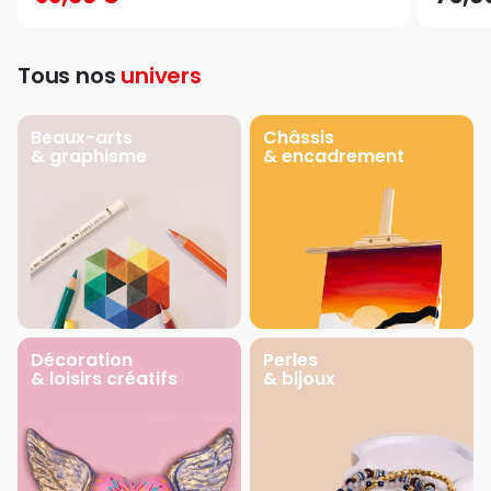
Tous nos
univers
Beaux-arts
Châssis
& graphisme
& encadrement
Décoration
Perles
& loisirs créatifs
& bijoux