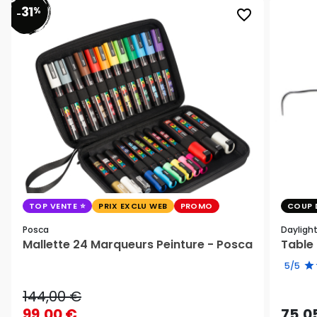
31
%
favorite_border
-
TOP VENTE
PRIX EXCLU WEB
PROMO
COUP 
Posca
Dayligh
Mallette 24 Marqueurs Peinture - Posca
Table 
5/5
144,00 €
99,00 €
75,0