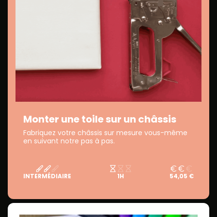
Monter une toile sur un châssis
Fabriquez votre châssis sur mesure vous-même
en suivant notre pas à pas.
INTERMÉDIAIRE
1H
54,05 €