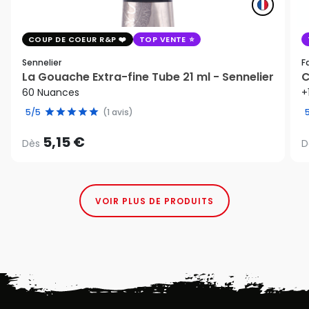
COUP DE COEUR R&P
TOP VENTE
Sennelier
F
La Gouache Extra-fine Tube 21 ml - Sennelier
C
60 Nuances
+
5/5
(1 avis)
5,15 €
Dès
D
VOIR PLUS DE PRODUITS