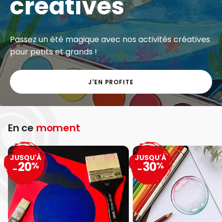
créatives
Passez un été magique avec nos activités créatives
pour petits et grands !
J'EN PROFITE
En ce
moment
JUSQU'À
JUSQU'À
20
30
%
%
-
-