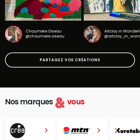
Chaumière Oiseau
Artclay in Wonder
@chaumiere.oiseau
@artclay_in_won
PARTAGEZ VOS CRÉATIONS
Nos marques
vous