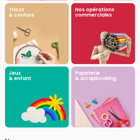
Tricot
Nos opérations
& couture
commerciales
Jeux
Papeterie
& enfant
& scrapbooking