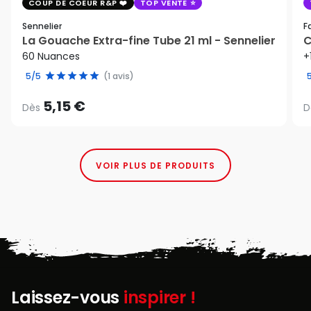
COUP DE COEUR R&P
TOP VENTE
Sennelier
F
La Gouache Extra-fine Tube 21 ml - Sennelier
C
60 Nuances
+
5/5
(1 avis)
5,15 €
Dès
D
VOIR PLUS DE PRODUITS
Laissez-vous
inspirer !