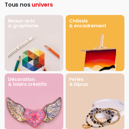
Tous nos
univers
Beaux-arts
Châssis
& graphisme
& encadrement
Décoration
Perles
& loisirs créatifs
& bijoux