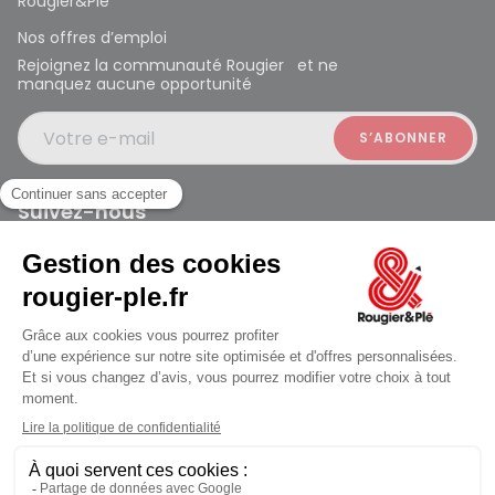
Rougier&Plé
Nos offres d’emploi
Rejoignez la communauté Rougier et ne
manquez aucune opportunité
Votre e-mail
Suivez-nous
Rougier et Plé 2024 Copyright
jusqu'au Lundi à 10:00
Mentions légales
Conditions générales des ventes