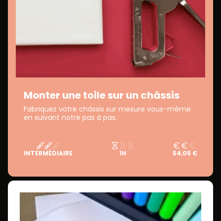
Monter une toile sur un châssis
Fabriquez votre châssis sur mesure vous-même
en suivant notre pas à pas.
INTERMÉDIAIRE
1H
54,05 €