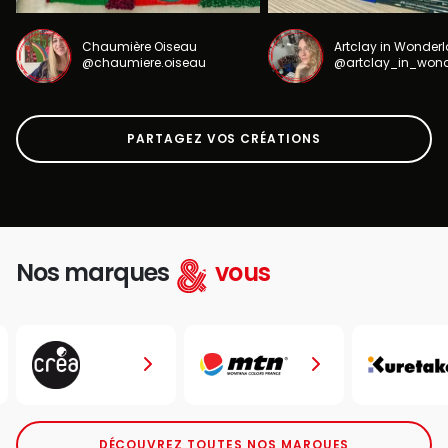
Chaumière Oiseau
Artclay in Wonder
@chaumiere.oiseau
@artclay_in_won
PARTAGEZ VOS CRÉATIONS
Nos marques
vous
DÉCOUVREZ TOUTES NOS MARQUES