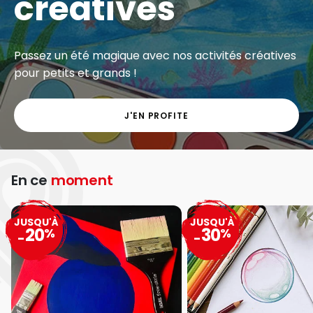
créatives
Passez un été magique avec nos activités créatives
pour petits et grands !
J'EN PROFITE
En ce
moment
JUSQU'À
JUSQU'À
20
30
%
%
-
-