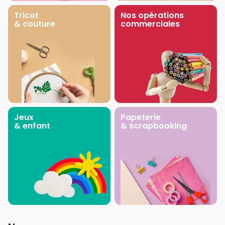
Tricot
Nos opérations
& couture
commerciales
Jeux
Papeterie
& enfant
& scrapbooking