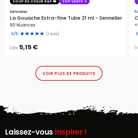
COUP DE COEUR R&P
TOP VENTE
Sennelier
F
La Gouache Extra-fine Tube 21 ml - Sennelier
C
60 Nuances
+
5/5
(1 avis)
5,15 €
Dès
D
VOIR PLUS DE PRODUITS
Laissez-vous
inspirer !