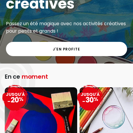
créatives
Passez un été magique avec nos activités créatives
pour petits et grands !
J'EN PROFITE
En ce
moment
JUSQU'À
JUSQU'À
20
30
%
%
-
-