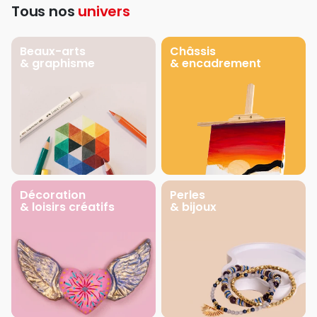
Tous nos
univers
Beaux-arts
Châssis
& graphisme
& encadrement
Décoration
Perles
& loisirs créatifs
& bijoux