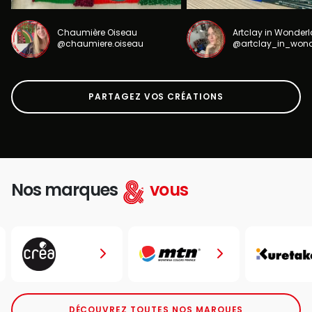
Chaumière Oiseau
Artclay in Wonder
@chaumiere.oiseau
@artclay_in_won
PARTAGEZ VOS CRÉATIONS
Nos marques
vous
DÉCOUVREZ TOUTES NOS MARQUES