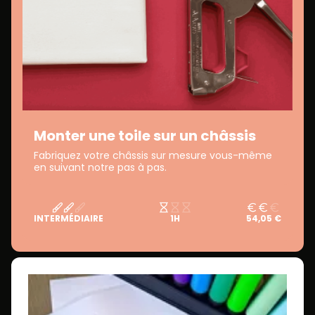
Monter une toile sur un châssis
Fabriquez votre châssis sur mesure vous-même
en suivant notre pas à pas.
INTERMÉDIAIRE
1H
54,05 €