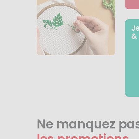
J
&
Ne manquez pa