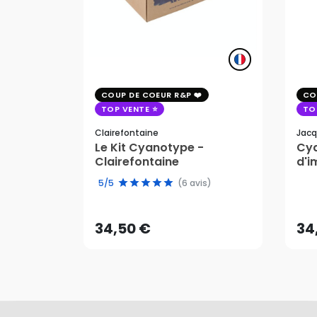
COUP DE COEUR R&P
CO
TOP VENTE
TO
Clairefontaine
Jacq
Le Kit Cyanotype -
Cya
Clairefontaine
d'i
pho
34,50 €
34
5/5
(6 avis)
AJOUTER AU PANIER
34,50 €
34