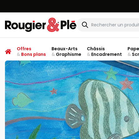
Rougier & Plé
Offres
Beaux-Arts
Châssis
Pape
&
Bons plans
&
Graphisme
&
Encadrement
&
Sc