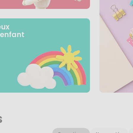
eux
 enfant
s