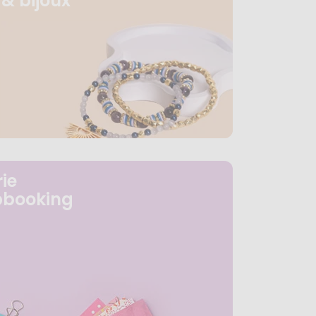
& bijoux
ie
pbooking