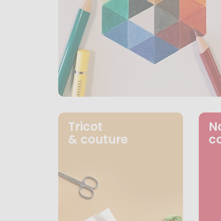
Tricot
N
& couture
c