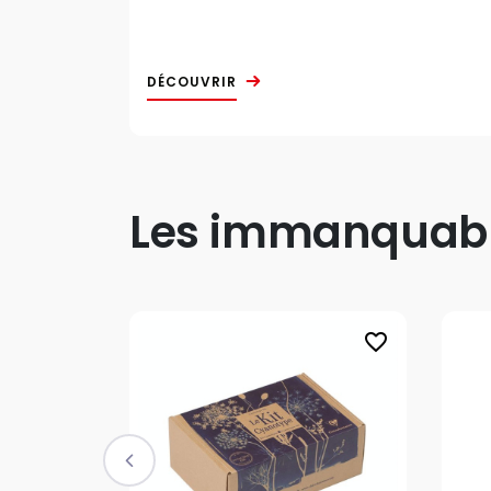
DÉCOUVRIR
Les immanquable
favorite_border