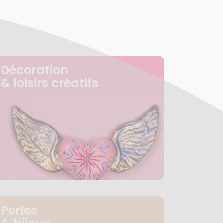
Décoration
& loisirs créatifs
Perles