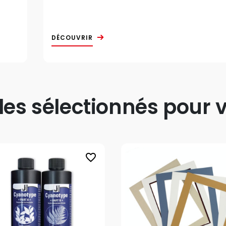
DÉCOUVRIR
s sélectionnés pour v
favorite_border