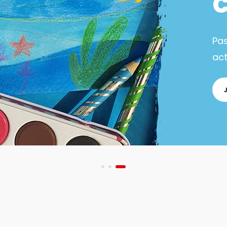
Pa
act