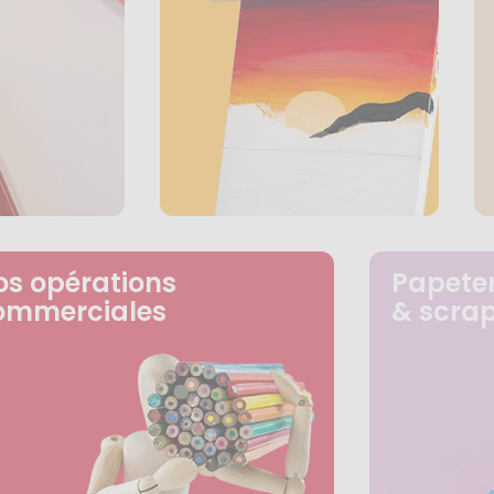
os opérations
Papeter
ommerciales
& scra