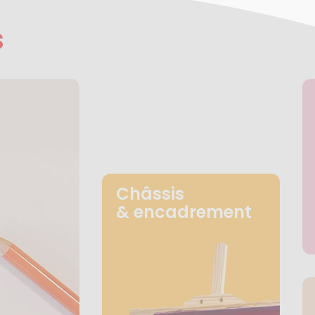
s
Châssis
& encadrement