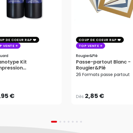
UP DE COEUR R&P
COUP DE COEUR R&P
P VENTE
TOP VENTE
uard
Rougier&plé
notype Kit
Passe-partout Blanc -
mpression
Rougier&Plé
2,85 €
tosensible - Jacquard
26 Formats passe partout
Dès
,95 €
AJOUTER AU PANIER
,95 €
2,85 €
Dès