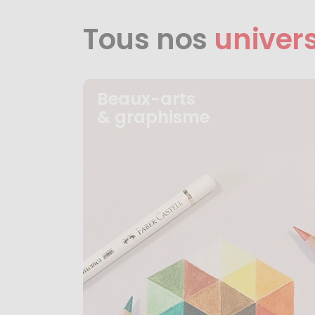
Tous nos
univer
Beaux-arts
& graphisme