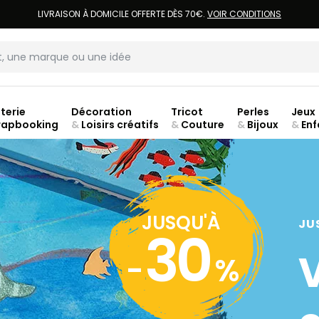
LIVRAISON À DOMICILE OFFERTE DÈS 70€.
VOIR CONDITIONS
terie
Décoration
Tricot
Perles
Jeux
rapbooking
&
Loisirs créatifs
&
Couture
&
Bijoux
&
Enf
jusq
JUSQU'À
JU
30
-
%