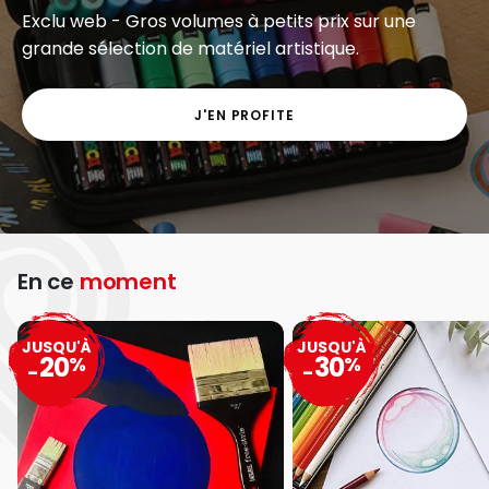
Exclu web - Gros volumes à petits prix sur une
grande sélection de matériel artistique.
J'EN PROFITE
En ce
moment
JUSQU'À
JUSQU'À
20
30
%
%
-
-