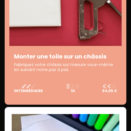
Monter une toile sur un châssis
Fabriquez votre châssis sur mesure vous-même
en suivant notre pas à pas.
INTERMÉDIAIRE
1H
54,05 €