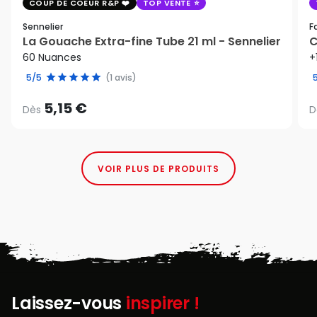
COUP DE COEUR R&P
TOP VENTE
Sennelier
F
La Gouache Extra-fine Tube 21 ml - Sennelier
C
60 Nuances
+
5/5
(1 avis)
5,15 €
Dès
D
VOIR PLUS DE PRODUITS
Laissez-vous
inspirer !