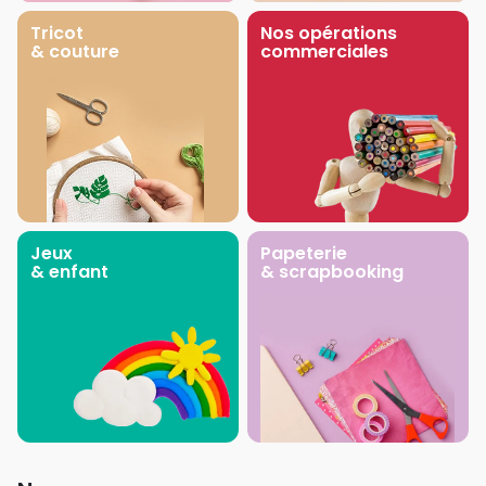
Tricot
Nos opérations
& couture
commerciales
Jeux
Papeterie
& enfant
& scrapbooking