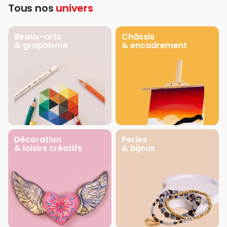
Tous nos
univers
Beaux-arts
Châssis
& graphisme
& encadrement
Décoration
Perles
& loisirs créatifs
& bijoux