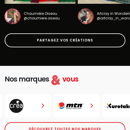
Chaumière Oiseau
Artclay in Wonder
@chaumiere.oiseau
@artclay_in_won
PARTAGEZ VOS CRÉATIONS
Nos marques
vous
DÉCOUVREZ TOUTES NOS MARQUES