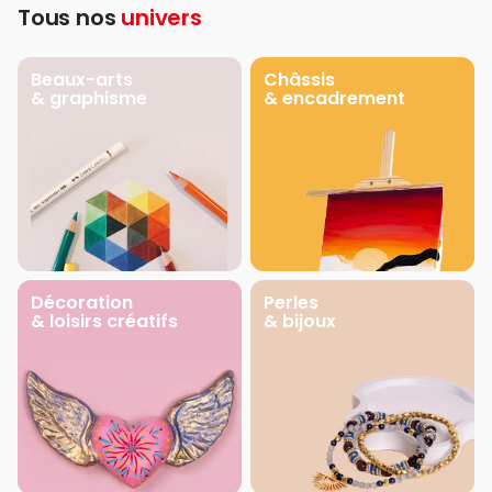
Tous nos
univers
Beaux-arts
Châssis
& graphisme
& encadrement
Décoration
Perles
& loisirs créatifs
& bijoux