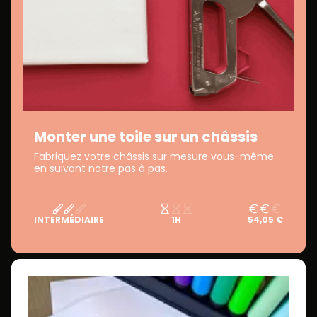
Monter une toile sur un châssis
Fabriquez votre châssis sur mesure vous-même
en suivant notre pas à pas.
INTERMÉDIAIRE
1H
54,05 €