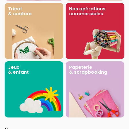
Tricot
Nos opérations
& couture
commerciales
Jeux
Papeterie
& enfant
& scrapbooking