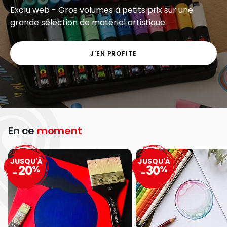
Exclu web - Gros volumes à petits prix sur une
grande sélection de matériel artistique.
J'EN PROFITE
En ce
moment
JUSQU'À
JUSQU'À
20
30
%
%
-
-