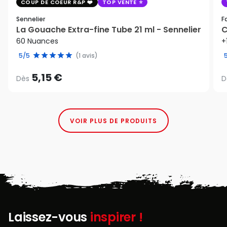
COUP DE COEUR R&P
TOP VENTE
Sennelier
F
La Gouache Extra-fine Tube 21 ml - Sennelier
C
60 Nuances
+
5/5
(1 avis)
5,15 €
Dès
D
VOIR PLUS DE PRODUITS
Laissez-vous
inspirer !