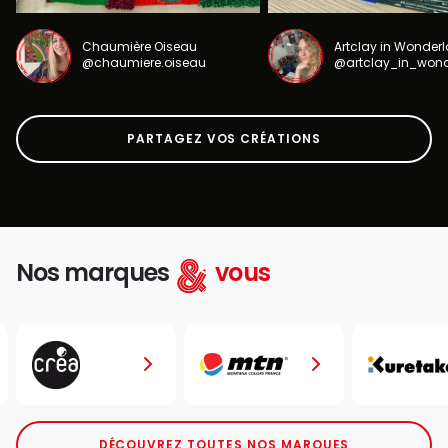
Chaumière Oiseau
Artclay in Wonder
@chaumiere.oiseau
@artclay_in_won
PARTAGEZ VOS CRÉATIONS
Nos marques
vous
DÉCOUVREZ TOUTES NOS MARQUES