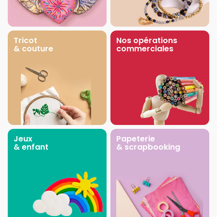
Tricot
Nos opérations
& couture
commerciales
Jeux
Papeterie
& enfant
& scrapbooking