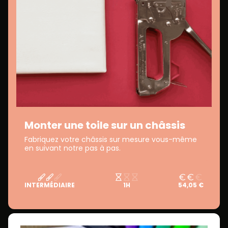
Monter une toile sur un châssis
Fabriquez votre châssis sur mesure vous-même
en suivant notre pas à pas.
INTERMÉDIAIRE
1H
54,05 €