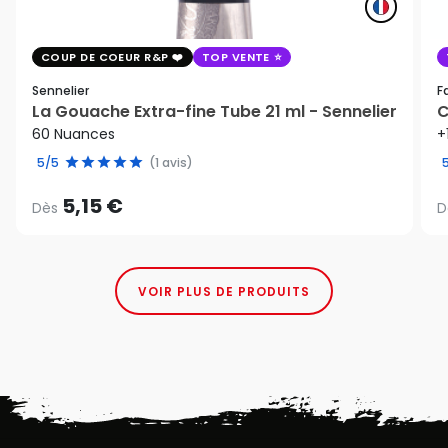
COUP DE COEUR R&P
TOP VENTE
Sennelier
F
La Gouache Extra-fine Tube 21 ml - Sennelier
C
60 Nuances
+
5/5
(1 avis)
5,15 €
Dès
D
VOIR PLUS DE PRODUITS