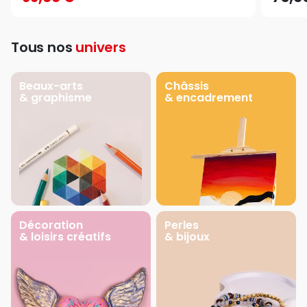
Tous nos
univers
Beaux-arts
Châssis
& graphisme
& encadrement
Décoration
Perles
& loisirs créatifs
& bijoux