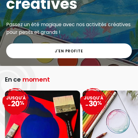
créatives
Passez un été magique avec nos activités créatives
pour petits et grands !
J'EN PROFITE
En ce
moment
JUSQU'À
JUSQU'À
20
30
%
%
-
-