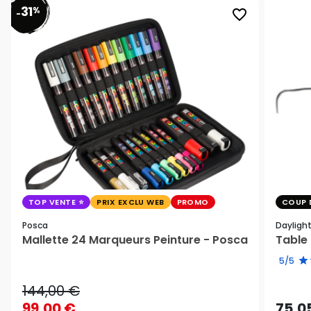
31
%
favorite_border
-
TOP VENTE
PRIX EXCLU WEB
PROMO
COUP 
Posca
Dayligh
Mallette 24 Marqueurs Peinture - Posca
Table 
5/5
144,00 €
99,00 €
75,0