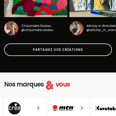
Chaumière Oiseau
Artclay in Wonder
@chaumiere.oiseau
@artclay_in_won
PARTAGEZ VOS CRÉATIONS
Nos marques
vous