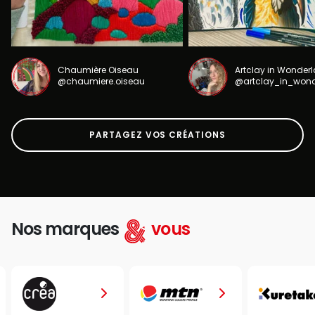
Chaumière Oiseau
Artclay in Wonder
@chaumiere.oiseau
@artclay_in_won
PARTAGEZ VOS CRÉATIONS
Nos marques
vous