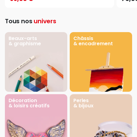
Tous nos
univers
Beaux-arts
Châssis
& graphisme
& encadrement
Décoration
Perles
& loisirs créatifs
& bijoux