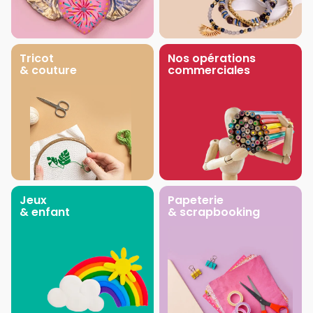
Tricot
Nos opérations
& couture
commerciales
Jeux
Papeterie
& enfant
& scrapbooking