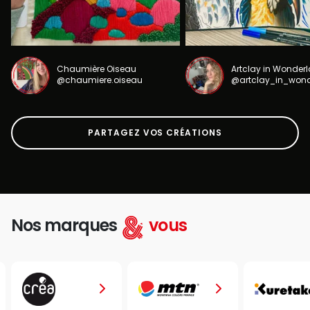
Chaumière Oiseau
Artclay in Wonder
@chaumiere.oiseau
@artclay_in_won
PARTAGEZ VOS CRÉATIONS
Nos marques
vous