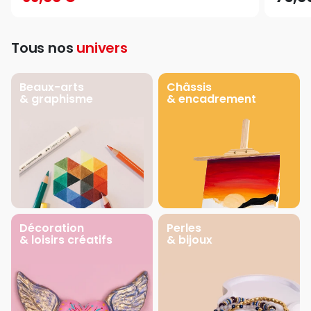
Tous nos
univers
Beaux-arts
Châssis
& graphisme
& encadrement
Décoration
Perles
& loisirs créatifs
& bijoux