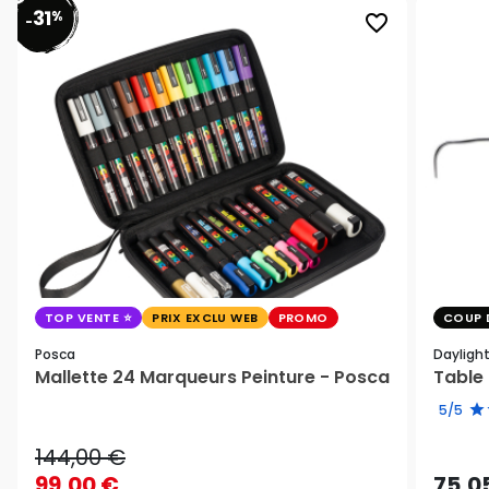
31
%
favorite_border
-
TOP VENTE
PRIX EXCLU WEB
PROMO
COUP 
Posca
Dayligh
Mallette 24 Marqueurs Peinture - Posca
Table 
5/5
144,00 €
99,00 €
75,0