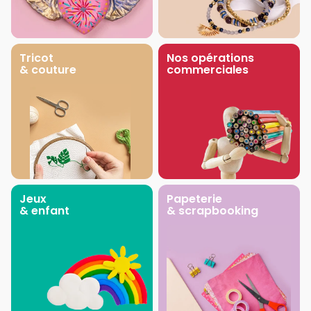
Tricot
Nos opérations
& couture
commerciales
Jeux
Papeterie
& enfant
& scrapbooking