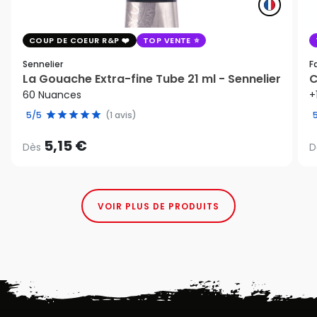
COUP DE COEUR R&P
TOP VENTE
Sennelier
F
La Gouache Extra-fine Tube 21 ml - Sennelier
C
60 Nuances
+
5/5
(1 avis)
5,15 €
Dès
D
VOIR PLUS DE PRODUITS