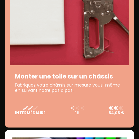
Monter une toile sur un châssis
Fabriquez votre châssis sur mesure vous-même
en suivant notre pas à pas.
INTERMÉDIAIRE
1H
54,05 €