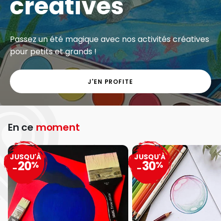
créatives
Passez un été magique avec nos activités créatives
pour petits et grands !
J'EN PROFITE
En ce
moment
JUSQU'À
JUSQU'À
20
30
%
%
-
-