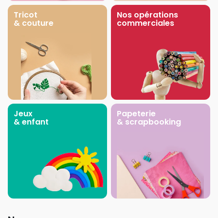
Tricot
Nos opérations
& couture
commerciales
Jeux
Papeterie
& enfant
& scrapbooking