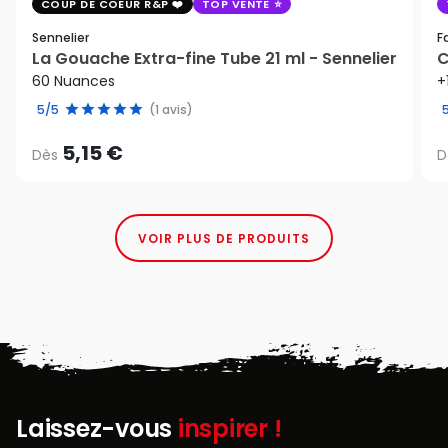
COUP DE COEUR R&P
TOP VENTE
Sennelier
F
La Gouache Extra-fine Tube 21 ml - Sennelier
C
60 Nuances
+
5/5
(1 avis)
5,15 €
Dès
D
VOIR PLUS DE PRODUITS
Laissez-vous
inspirer !