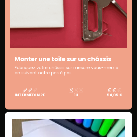
Monter une toile sur un châssis
Fabriquez votre châssis sur mesure vous-même
en suivant notre pas à pas.
INTERMÉDIAIRE
1H
54,05 €