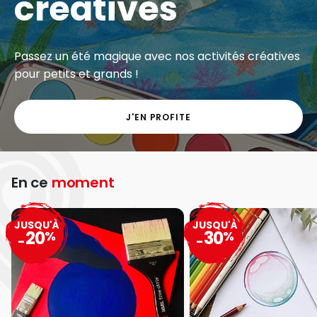
créatives
Passez un été magique avec nos activités créatives
pour petits et grands !
J'EN PROFITE
En ce
moment
JUSQU'À
JUSQU'À
20
30
%
%
-
-