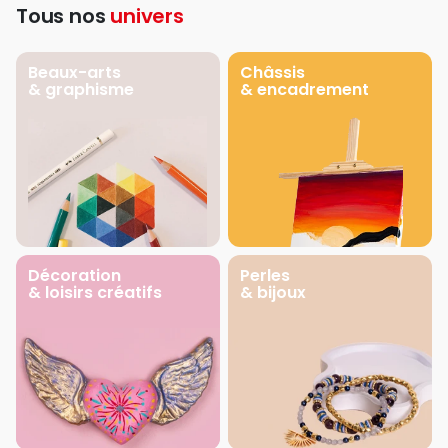
Tous nos
univers
Beaux-arts
Châssis
& graphisme
& encadrement
Décoration
Perles
& loisirs créatifs
& bijoux