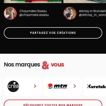
Chaumière Oiseau
Artclay in Wonder
@chaumiere.oiseau
@artclay_in_won
PARTAGEZ VOS CRÉATIONS
Nos marques
vous
DÉCOUVREZ TOUTES NOS MARQUES