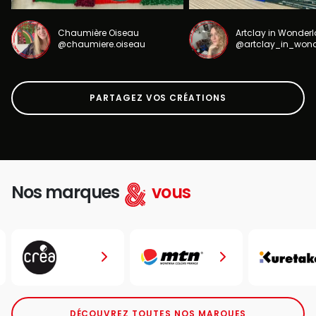
Chaumière Oiseau
Artclay in Wonder
@chaumiere.oiseau
@artclay_in_won
PARTAGEZ VOS CRÉATIONS
Nos marques
vous
DÉCOUVREZ TOUTES NOS MARQUES