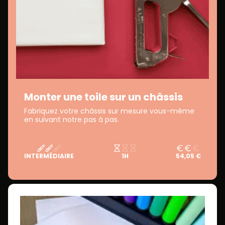
Monter une toile sur un châssis
Fabriquez votre châssis sur mesure vous-même
en suivant notre pas à pas.
INTERMÉDIAIRE
1H
54,05 €