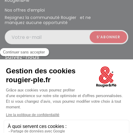
Rougier&Plé
Nos offres d’emploi
Rejoignez la communauté Rougier et ne
manquez aucune opportunité
Votre e-mail
Suivez-nous
Rougier et Plé 2024 Copyright
ouvert à 10:00
Mentions légales
Conditions générales des ventes