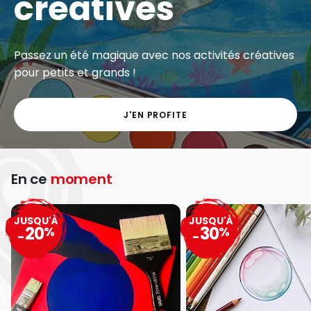
créatives
Passez un été magique avec nos activités créatives
pour petits et grands !
J'EN PROFITE
En ce
moment
JUSQU'À
JUSQU'À
20
30
%
%
-
-