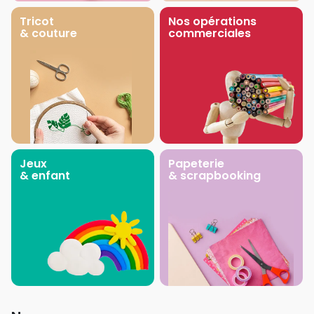
Tricot
Nos opérations
& couture
commerciales
Jeux
Papeterie
& enfant
& scrapbooking