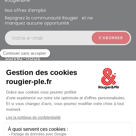
Rougier&Plé
Nos offres d’emploi
Rejoignez la communauté Rougier et ne
manquez aucune opportunité
Votre e-mail
Suivez-nous
Rougier et Plé 2024 Copyright
jusqu'au Samedi à 10:00
Mentions légales
Conditions générales des ventes