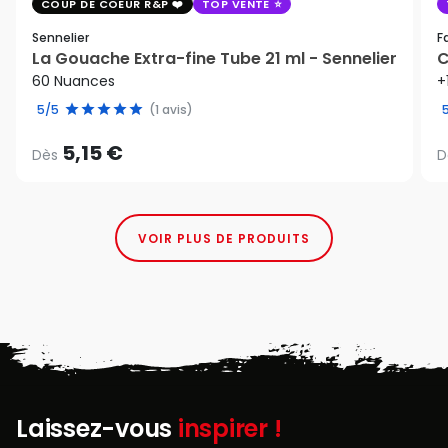
COUP DE COEUR R&P
TOP VENTE
Sennelier
F
La Gouache Extra-fine Tube 21 ml - Sennelier
C
60 Nuances
+
5/5
(1 avis)
5,15 €
Dès
D
VOIR PLUS DE PRODUITS
Laissez-vous
inspirer !