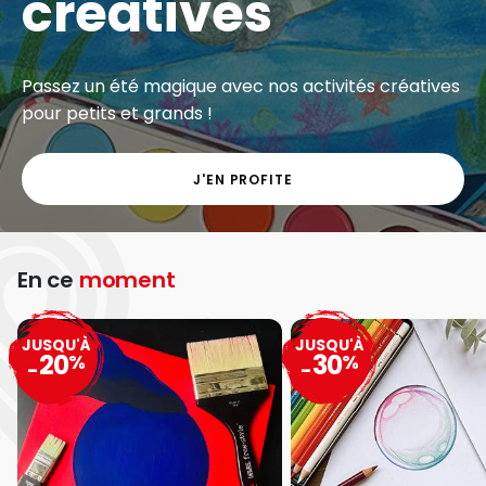
créatives
Passez un été magique avec nos activités créatives
pour petits et grands !
J'EN PROFITE
En ce
moment
JUSQU'À
JUSQU'À
20
30
%
%
-
-