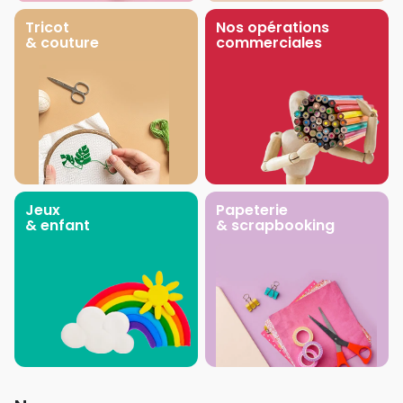
Tricot
Nos opérations
& couture
commerciales
Jeux
Papeterie
& enfant
& scrapbooking