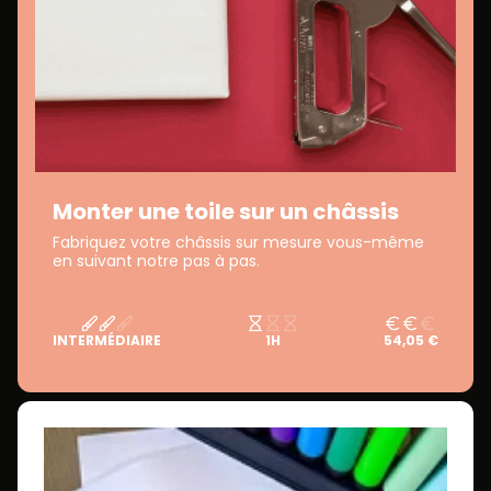
Monter une toile sur un châssis
Fabriquez votre châssis sur mesure vous-même
en suivant notre pas à pas.
INTERMÉDIAIRE
1H
54,05 €