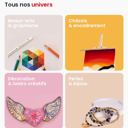
Tous nos
univers
Beaux-arts
Châssis
& graphisme
& encadrement
Décoration
Perles
& loisirs créatifs
& bijoux