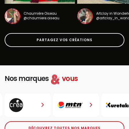
Chaumière Oiseau
Artclay in Wonder
@chaumiere.oiseau
@artclay_in_won
PARTAGEZ VOS CRÉATIONS
Nos marques
vous
DÉCOUVREZ TOUTES NOS MARQUES