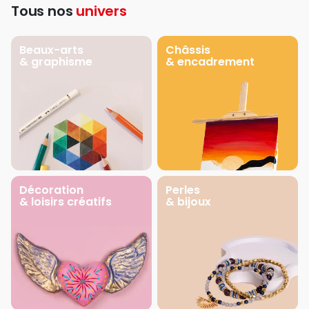
Tous nos
univers
Beaux-arts
Châssis
& graphisme
& encadrement
Décoration
Perles
& loisirs créatifs
& bijoux