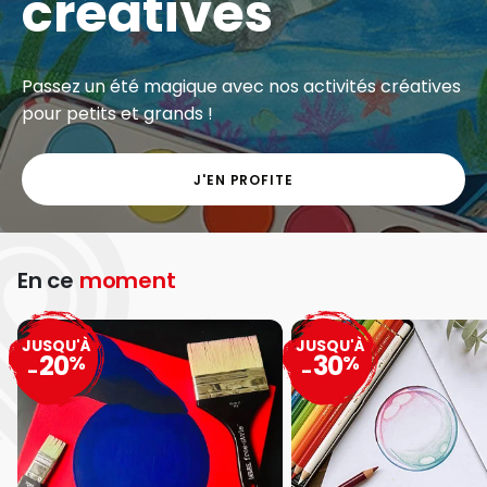
créatives
Passez un été magique avec nos activités créatives
pour petits et grands !
J'EN PROFITE
En ce
moment
JUSQU'À
JUSQU'À
20
30
%
%
-
-