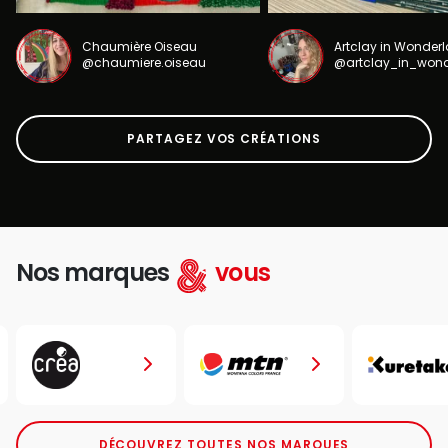
Chaumière Oiseau
Artclay in Wonder
@chaumiere.oiseau
@artclay_in_won
PARTAGEZ VOS CRÉATIONS
Nos marques
vous
DÉCOUVREZ TOUTES NOS MARQUES