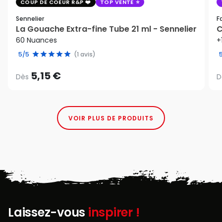
COUP DE COEUR R&P
TOP VENTE
Sennelier
F
La Gouache Extra-fine Tube 21 ml - Sennelier
C
60 Nuances
+
5/5
(1 avis)
5,15 €
Dès
D
VOIR PLUS DE PRODUITS
Laissez-vous
inspirer !