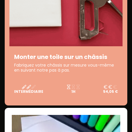
Monter une toile sur un châssis
Fabriquez votre châssis sur mesure vous-même
en suivant notre pas à pas.
INTERMÉDIAIRE
1H
54,05 €