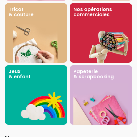
Tricot
Nos opérations
& couture
commerciales
Jeux
Papeterie
& enfant
& scrapbooking